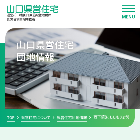
運営/(一財)山口県施設管理財団
県営住宅管理事務所
山口県営住宅
団地情報
西下領(にししもりょう)
TOP
県営住宅について
県営住宅団地情報