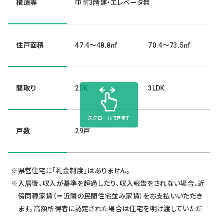
構造等
中耐3階建・エレベータ無
住戸面積
47.4～48.8㎡
70.4～73.5㎡
間取り
2DK
3LDK
スクロールできます
戸数
29戸
県営住宅に「礼金制度」はありません。
入居後、収入が基準を超過したり、収入報告をされない場合、近
傍同種家賃（＝近隣の民間住宅並み家賃）をお支払いいただき
ます。高額所得者に認定された場合は住宅を明け渡していただ