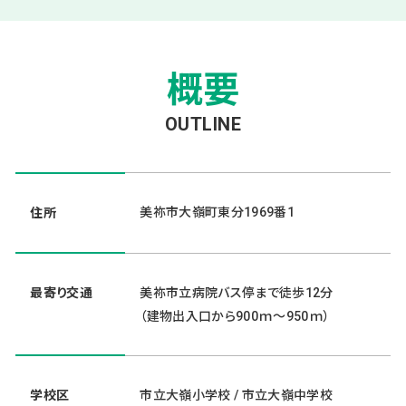
概要
OUTLINE
美祢市大嶺町東分1969番1
住所
最寄り交通
美祢市立病院バス停まで徒歩12分
（建物出入口から900ｍ～950ｍ）
学校区
市立大嶺小学校 / 市立大嶺中学校