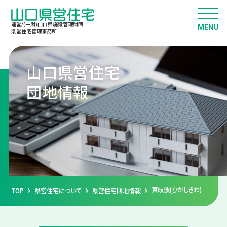
運営/(一財)山口県施設管理財団
県営住宅管理事務所
山口県営住宅
団地情報
東岐波(ひがしきわ)
TOP
県営住宅について
県営住宅団地情報