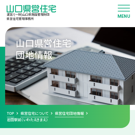
運営/(一財)山口県施設管理財団
県営住宅管理事務所
山口県営住宅
団地情報
TOP
県営住宅について
県営住宅団地情報
岩田駅前（いわたえきまえ）