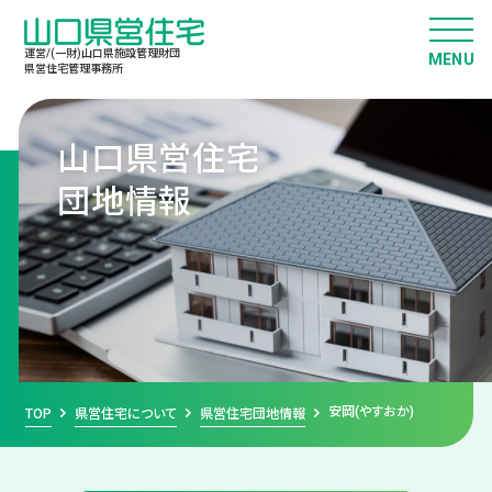
運営/(一財)山口県施設管理財団
県営住宅管理事務所
山口県営住宅
団地情報
安岡(やすおか)
TOP
県営住宅について
県営住宅団地情報