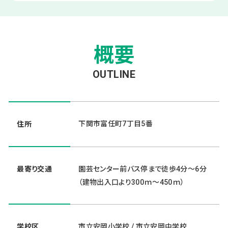
概要
OUTLINE
下関市富任町7丁目5番
住所
最寄り交通
園芸センター前バス停まで徒歩4分～6分
（建物出入口より300ｍ～450ｍ）
学校区
市立安岡小学校 / 市立安岡中学校