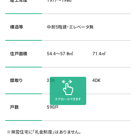
竣工年度
1977～1980
構造等
中耐5階建・エレベータ無
住戸面積
54.4～57.8㎡
71.4㎡
間取り
3DK
4DK
スクロールできます
戸数
590戸
県営住宅に「礼金制度」はありません。