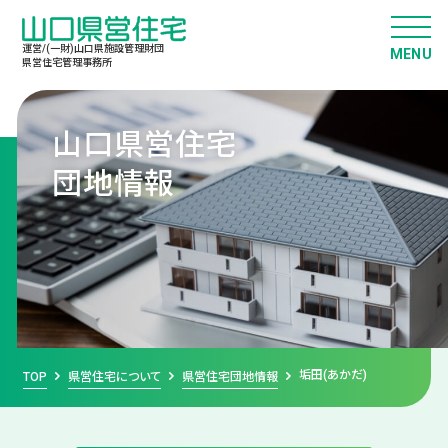
運営/(一財)山口県施設管理財団
県営住宅管理事務所
山口県営住宅
団地情報
垢田(あかだ)
TOP
県営住宅について
県営住宅団地情報