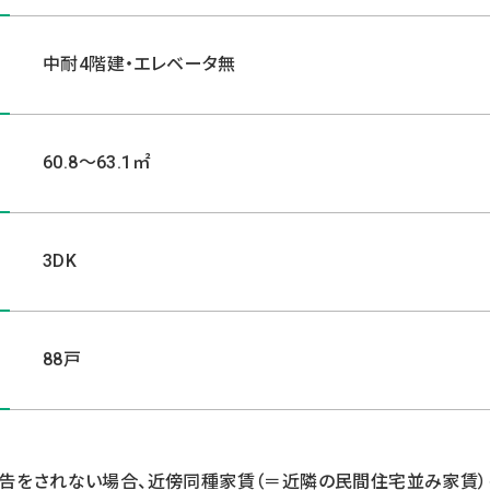
中耐4階建・エレベータ無
60.8～63.1㎡
3DK
88戸
報告をされない場合、近傍同種家賃（＝近隣の民間住宅並み家賃）