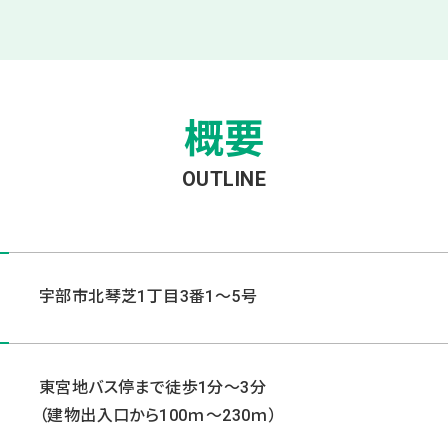
概要
OUTLINE
宇部市北琴芝1丁目3番1～5号
東宮地バス停まで徒歩1分～3分
（建物出入口から100ｍ～230ｍ）