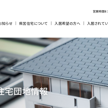
営業時間
8:
お知らせ
県営住宅について
入居希望の方へ
入居されて
入居者の募集
入居者の
申込み資格等
入居から
家賃・敷金
快適な暮
入居申込書・入居募集の取扱
申請・届
い
郵送受付
住宅
団地情報