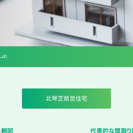
しば)
北琴芝県営住宅
外観図
代表的な間取り図