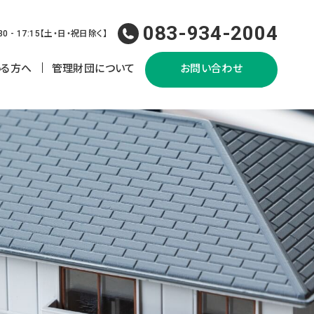
083-934-2004
30 - 17:15
【
土・日・祝日除く
】
いる方へ
管理財団について
お問い合わせ
しおり
組織＆事業概要
退去まで
情報公開
らしのために
出書類一覧