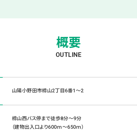
概要
OUTLINE
山陽小野田市楴山2丁目6番1～2
楴山西バス停まで徒歩8分～9分
（建物出入口より600ｍ～650ｍ）