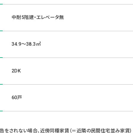
中耐5階建・エレベータ無
34.9～38.3㎡
2DK
60戸
報告をされない場合、近傍同種家賃（＝近隣の民間住宅並み家賃）