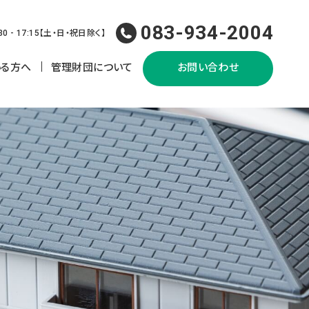
083-934-2004
30 - 17:15
【
土・日・祝日除く
】
いる方へ
管理財団について
お問い合わせ
しおり
組織＆事業概要
退去まで
情報公開
らしのために
出書類一覧