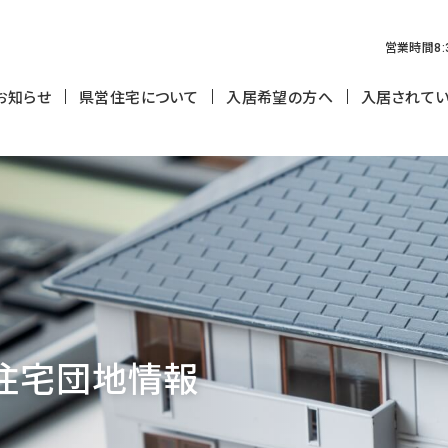
営業時間
8:
お知らせ
県営住宅について
入居希望の方へ
入居されて
入居者の募集
入居者の
申込み資格等
入居から
家賃・敷金
快適な暮
入居申込書・入居募集の取扱
申請・届
い
郵送受付
住宅
団地情報